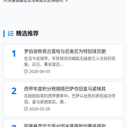
齐沃强调重拾主场草皮优势博德闪
精选推荐
1
罗伯逊称恩古莫哈与尼奥尼为特别球员期
在当今足球界，年轻球员的崛起无疑是引人注目的现
象。近日，著名球员...
2026-06-05
2
西甲年度积分榜揭晓巴萨夺冠皇马紧随其
在刚刚结束的西甲赛季中，巴萨以出色的表现成功夺
冠，皇马紧随其后，展...
2026-02-28
阿莱格里坦言面对国米意甲附加赛将感到