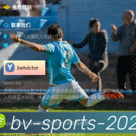
推荐网站
联系我们
长沙市市岳麓区人民路1号
support@bv-sports-2026.com
betvictor
伟德BetVictor致力于为用户提供高品质的体育博彩及娱乐场服务。进
入伟德亚洲官网，体验全球最顶尖的博彩娱乐与便捷投注！
App下载
关于我们
隐私政策
合作条款
网站地图
© 2026 betvictor 版权所有 · 保留所有权利