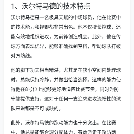
1、沃尔特马德的技术特点
沃尔特马德是一名极具天赋的中场球员，他在比赛中
的技术能力和视野都非常出色。他不仅擅长控球，还
能有效地组织进攻，为前锋创造机会。此外，他在传
球方面表现优异，能够准确找到空档，帮助球队打破
对方防线。
他的脚下功夫相当精湛，尤其是在狭小空间内处理球
时，总能保持冷静，并做出恰当选择。这样的能力使
得他在8号位上能够更好地适应比赛节奏，同时为防
守端提供支持，这对于任何一支追求进攻流畅性的球
队来说都是不可或缺的。
此外，沃尔特马德的跑动能力也十分突出。在比赛
中，他总是能够合理分配体力，有效游走于攻防两